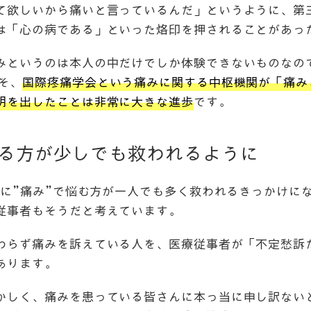
て欲しいから痛いと言っているんだ」というように、第
は「心の病である」といった烙印を押されることがあっ
みというのは本人の中だけでしか体験できないものなの
そ、
国際疼痛学会という痛みに関する中枢機関が「痛み
明を出したことは非常に大きな進歩
です。
いる方が少しでも救われるように
機に”痛み”で悩む方が一人でも多く救われるきっかけに
従事者もそうだと考えています。
わらず痛みを訴えている人を、医療従事者が「不定愁訴
あります。
かしく、痛みを患っている皆さんに本っ当に申し訳ない