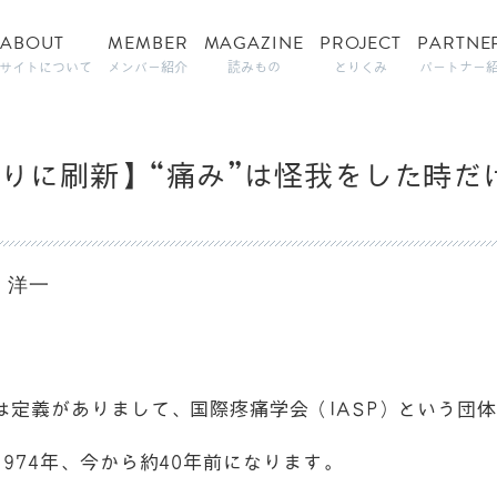
ABOUT
MEMBER
MAGAZINE
PROJECT
PARTNE
サイトについて
メンバー紹介
読みもの
とりくみ
パートナー
ぶりに刷新】“痛み”は怪我をした時だ
金田 洋一
は定義がありまして、国際疼痛学会（IASP）という団
974年、今から約40年前になります。